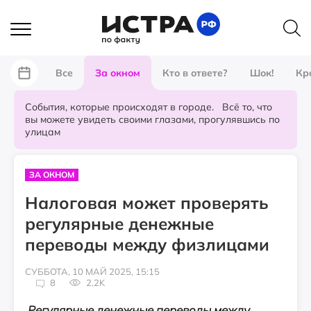
Все
За окном
Кто в ответе?
Шок!
Кр
События, которые происходят в городе. Всё то, что
вы можете увидеть своими глазами, прогулявшись по
улицам
ЗА ОКНОМ
Налоговая может проверять
регулярные денежные
переводы между физлицами
СУББОТА, 10 МАЙ 2025, 15:15
8
2.2K
Регулярные денежные переводы между