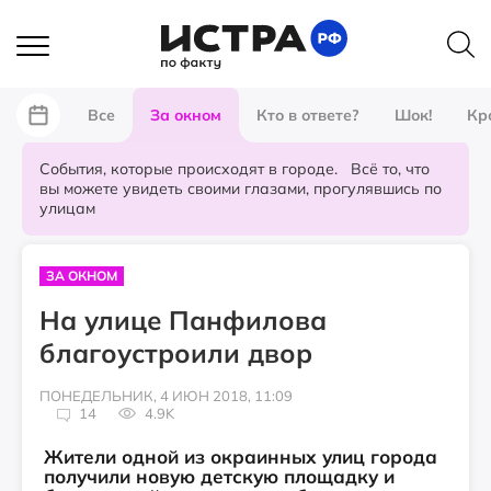
Все
За окном
Кто в ответе?
Шок!
Кр
События, которые происходят в городе. Всё то, что
вы можете увидеть своими глазами, прогулявшись по
улицам
ЗА ОКНОМ
На улице Панфилова
благоустроили двор
ПОНЕДЕЛЬНИК, 4 ИЮН 2018, 11:09
14
4.9K
Жители одной из окраинных улиц города
получили новую детскую площадку и