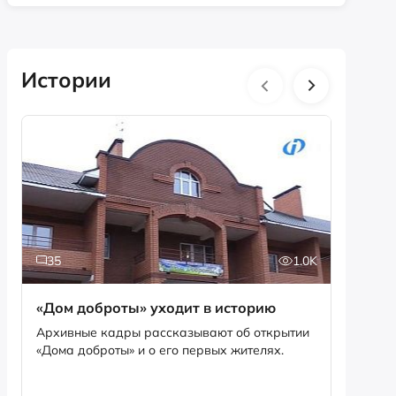
Истории
35
1.0K
5
«Дом доброты» уходит в историю
Истори
фотог
Архивные кадры рассказывают об открытии
«Дома доброты» и о его первых жителях.
Музей «
фотофо