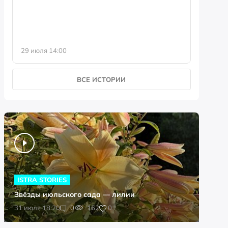
29 июля 14:00
23 июля 
ВСЕ ИСТОРИИ
ISTRA STORIES
Звёзды июльского сада — лилии
0
31 июля 18:20
0
162