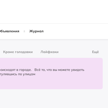
Объявления
Журнал
Кроме голодовки
Лайфхаки
Ещё
рнал
За деньги
городе. Всё то, что вы можете увидеть
огулявшись по улицам
Слухи