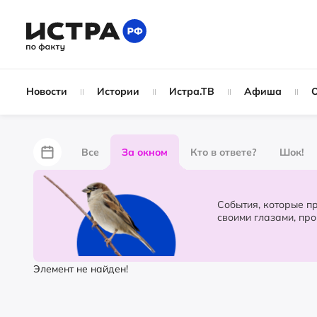
Новости
Истории
Истра.ТВ
Афиша
Все
За окном
Кто в ответе?
Шок!
За забором
Не по лжи!
По форме
Жу
События, которые происходят в 
своими глазами, пр
Партнёрский материал
Народные новости
Элемент не найден!