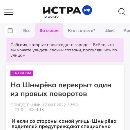
Все
За окном
Кто в ответе?
Шок!
Кр
События, которые происходят в городе. Всё то, что
вы можете увидеть своими глазами, прогулявшись по
улицам
ЗА ОКНОМ
На Шнырёва перекрыт один
из правых поворотов
ПОНЕДЕЛЬНИК, 17 ОКТ 2022, 13:53
0
4.1K
И если со стороны самой улицы Шнырёва
водителей предупреждают специально