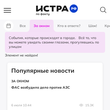
Все
За окном
Кто в ответе?
Шок!
Кр
События, которые происходят в городе. Всё то, что
вы можете увидеть своими глазами, прогулявшись по
улицам
Элемент не найден!
Популярные новости
ЗА ОКНОМ
ФАС возбудило дело против АЗС
6 июля 10:44
15.3K