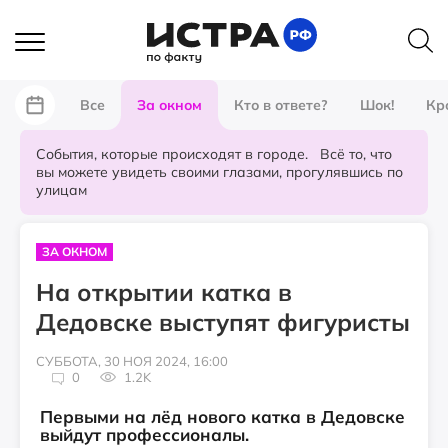
Все
За окном
Кто в ответе?
Шок!
Кр
События, которые происходят в городе. Всё то, что
вы можете увидеть своими глазами, прогулявшись по
улицам
ЗА ОКНОМ
На открытии катка в
Дедовске выступят фигуристы
СУББОТА, 30 НОЯ 2024, 16:00
0
1.2K
Первыми на лёд нового катка в Дедовске
выйдут профессионалы.