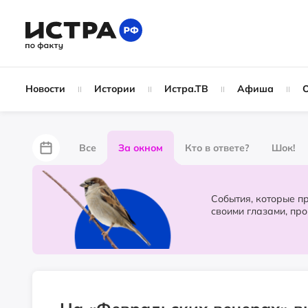
Новости
Истории
Истра.ТВ
Афиша
Все
За окном
Кто в ответе?
Шок!
За забором
Не по лжи!
По форме
Жу
События, которые происходят в 
своими глазами, пр
Партнёрский материал
Народные новости