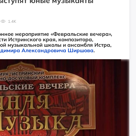
выступят юные музыканты
1.4K
онное мероприятие «Февральские вечера»,
и Истринского края, композитора,
кой музыкальной школы и ансамбля Истра,
димира Александровича Ширшова
.