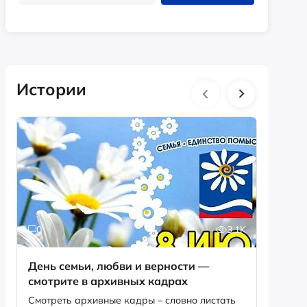
Истории
0
3.1K
7
День семьи, любви и верности —
Что ст
смотрите в архивных кадрах
Истре?
Смотреть архивные кадры – словно листать
Рассказ