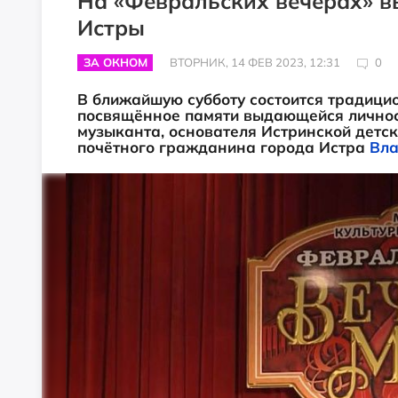
На «Февральских вечерах» 
Истры
ЗА ОКНОМ
ВТОРНИК, 14 ФЕВ 2023, 12:31
0
В ближайшую субботу состоится традици
посвящённое памяти выдающейся личност
музыканта, основателя Истринской детс
почётного гражданина города Истра
Вла