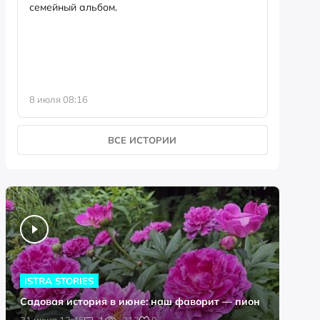
семейный альбом.
деревян
«мельни
8 июля 08:16
24 июня 
ВСЕ ИСТОРИИ
ISTRA STORIES
Садовая история в июне: наш фаворит — пион
0
21 июня 13:45
1
212