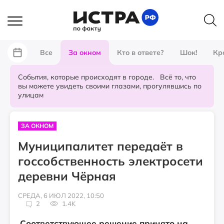
Все
За окном
Кто в ответе?
Шок!
Кр
События, которые происходят в городе. Всё то, что
вы можете увидеть своими глазами, прогулявшись по
улицам
ЗА ОКНОМ
Муниципалитет передаёт в
госсобственность электросети
деревни Чёрная
СРЕДА, 6 ИЮЛ 2022, 10:50
2
1.4K
Соответствующее решение принято на