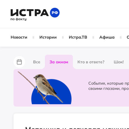
Новости
Истории
Истра.ТВ
Афиша
Все
За окном
Кто в ответе?
Шок!
За забором
Не по лжи!
По форме
Жу
События, которые происходят в 
своими глазами, пр
Партнёрский материал
Народные новости