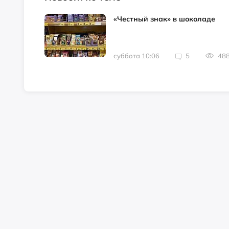
«Честный знак» в шоколаде
суббота 10:06
5
48