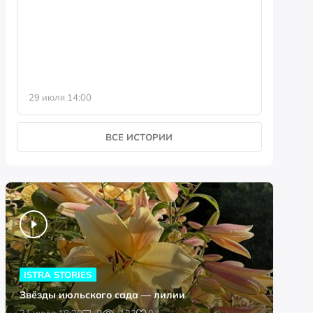
фотофо
29 июля 14:00
23 июля 
ВСЕ ИСТОРИИ
ISTRA STORIES
Звёзды июльского сада — лилии
0
31 июля 18:20
0
123