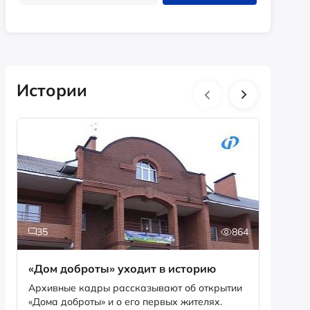
Истории
35
864
2
«Дом доброты» уходит в историю
Истори
фотог
Архивные кадры рассказывают об открытии
«Дома доброты» и о его первых жителях.
Музей «