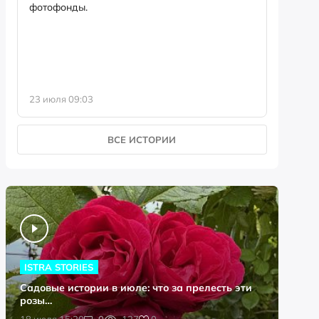
фотофонды.
Предыст
23 июля 09:03
13 июля 
ВСЕ ИСТОРИИ
ISTRA STORIES
Садовые истории в июле: что за прелесть эти
розы…
0
18 июля 15:20
0
127