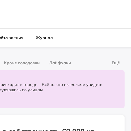
Объявления
Журнал
Кроме голодовки
Лайфхаки
Ещё
рнал
За деньги
городе. Всё то, что вы можете увидеть
огулявшись по улицам
Слухи