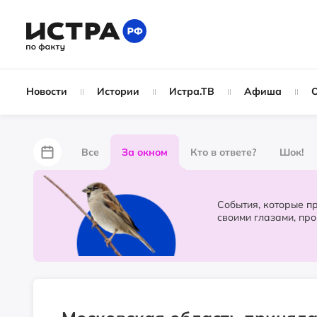
Новости
Истории
Истра.ТВ
Афиша
Все
За окном
Кто в ответе?
Шок!
За забором
Не по лжи!
По форме
Жу
События, которые происходят в 
своими глазами, пр
Партнёрский материал
Народные новости