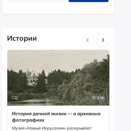
Истории
2
2.9K
6
История дачной жизни — в архивных
Песня,
фотографиях
рекордов Ги
Снегир
Музей «Новый Иерусалим» раскрывает