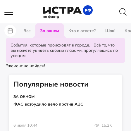
Все
За окном
Кто в ответе?
Шок!
Кр
События, которые происходят в городе. Всё то, что
вы можете увидеть своими глазами, прогулявшись по
улицам
Элемент не найден!
Популярные новости
ЗА ОКНОМ
ФАС возбудило дело против АЗС
6 июля 10:44
15.2K