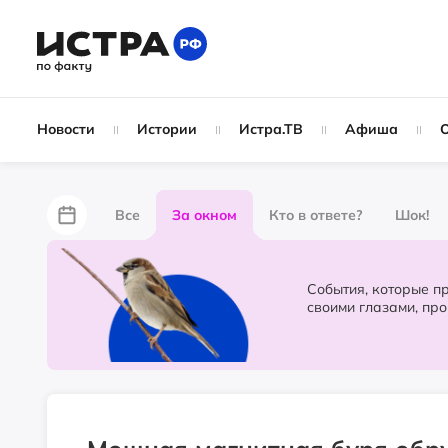
Новости
Истории
Истра.ТВ
Афиша
Все
За окном
Кто в ответе?
Шок!
За забором
Не по лжи!
По форме
Жу
События, которые происходят в 
своими глазами, пр
Партнёрский материал
Народные новости