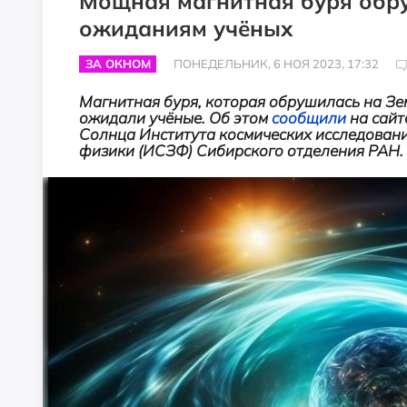
Мощная магнитная буря обр
ожиданиям учёных
ЗА ОКНОМ
ПОНЕДЕЛЬНИК, 6 НОЯ 2023, 17:32
Магнитная буря, которая обрушилась на Зем
ожидали учёные. Об этом
сообщили
на сай
Солнца Института космических исследовани
физики (ИСЗФ) Сибирского отделения РАН.