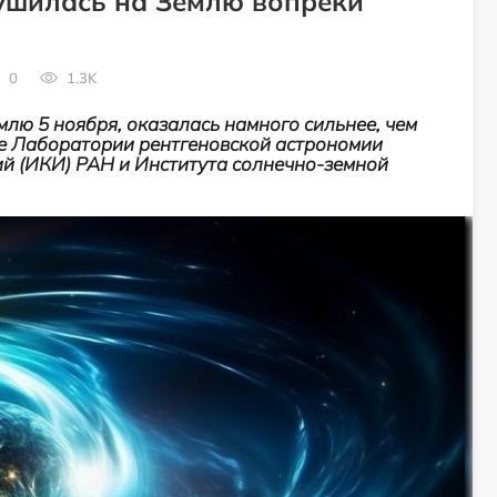
ушилась на Землю вопреки
0
1.3K
лю 5 ноября, оказалась намного сильнее, чем
те Лаборатории рентгеновской астрономии
й (ИКИ) РАН и Института солнечно-земной