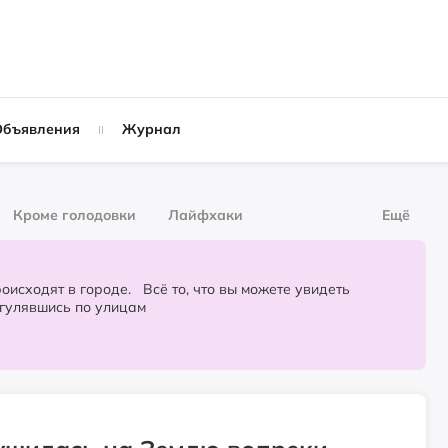
Объявления
Журнал
Кроме голодовки
Лайфхаки
Ещё
рнал
За деньги
городе. Всё то, что вы можете увидеть
огулявшись по улицам
Слухи