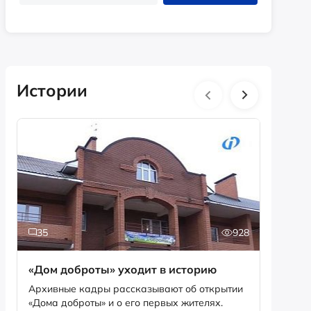
Истории
35
928
5
«Дом доброты» уходит в историю
Истори
фотог
Архивные кадры рассказывают об открытии
«Дома доброты» и о его первых жителях.
Музей «