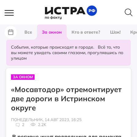
Все
За окном
Кто в ответе?
Шок!
Кр
События, которые происходят в городе. Всё то, что
вы можете увидеть своими глазами, прогулявшись по
улицам
ЗА ОКНОМ
«Мосавтодор» отремонтирует
две дороги в Истринском
округе
ПОНЕДЕЛЬНИК, 14 АВГ 2023, 16:25
2
2.2K
В регионе ищут подрядчика для ремонта