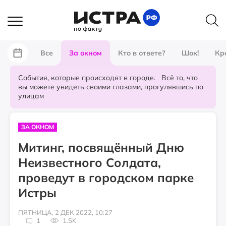
Все
За окном
Кто в ответе?
Шок!
Кр
События, которые происходят в городе. Всё то, что
вы можете увидеть своими глазами, прогулявшись по
улицам
ЗА ОКНОМ
Митинг, посвящённый Дню
Неизвестного Солдата,
проведут в городском парке
Истры
ПЯТНИЦА, 2 ДЕК 2022, 10:27
1
1.5K