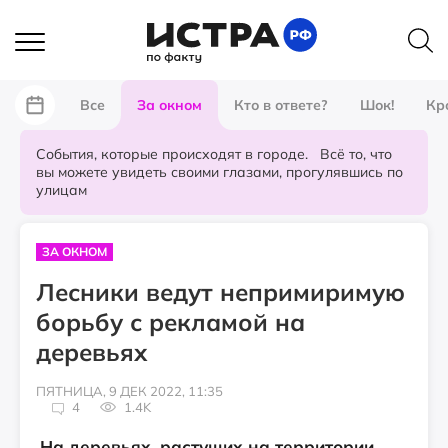
Все
За окном
Кто в ответе?
Шок!
Кр
События, которые происходят в городе. Всё то, что
вы можете увидеть своими глазами, прогулявшись по
улицам
ЗА ОКНОМ
Лесники ведут непримиримую
борьбу с рекламой на
деревьях
ПЯТНИЦА, 9 ДЕК 2022, 11:35
4
1.4K
На деревьях, растущих на территории