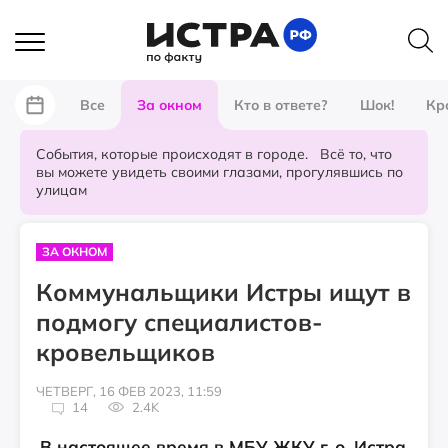
Все
За окном
Кто в ответе?
Шок!
Кр
События, которые происходят в городе. Всё то, что
вы можете увидеть своими глазами, прогулявшись по
улицам
ЗА ОКНОМ
Коммунальщики Истры ищут в
подмогу специалистов-
кровельщиков
ЧЕТВЕРГ, 16 ФЕВ 2023, 11:59
14
2.4K
В настоящее время в МБУ ЖКУ г. о. Истра