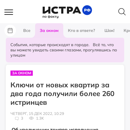
Все
За окном
Кто в ответе?
Шок!
Кр
События, которые происходят в городе. Всё то, что
вы можете увидеть своими глазами, прогулявшись по
улицам
ЗА ОКНОМ
Ключи от новых квартир за
два года получили более 260
истринцев
ЧЕТВЕРГ, 15 ДЕК 2022, 10:29
3
1.3K
Об увеличении темпов исполнения