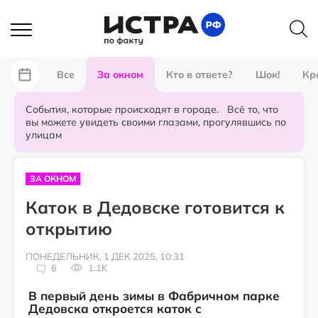
Все
За окном
Кто в ответе?
Шок!
Кр
События, которые происходят в городе. Всё то, что
вы можете увидеть своими глазами, прогулявшись по
улицам
ЗА ОКНОМ
Каток в Дедовске готовится к
открытию
ПОНЕДЕЛЬНИК, 1 ДЕК 2025, 10:31
6
1.1K
В первый день зимы в Фабричном парке
Дедовска откроется каток с