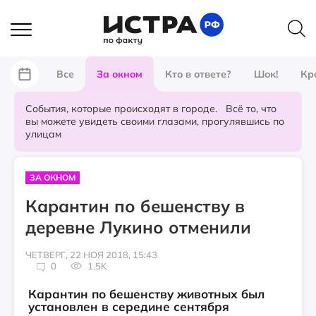
Все
За окном
Кто в ответе?
Шок!
Кр
События, которые происходят в городе. Всё то, что
вы можете увидеть своими глазами, прогулявшись по
улицам
ЗА ОКНОМ
Карантин по бешенству в
деревне Лукино отменили
ЧЕТВЕРГ, 22 НОЯ 2018, 15:43
0
1.5K
Карантин по бешенству животных был
установлен в середине сентября