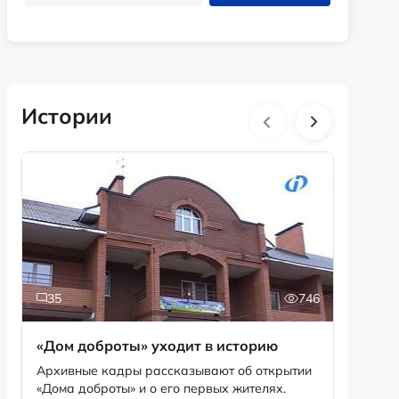
Истории
35
746
2
«Дом доброты» уходит в историю
Истори
фотог
Архивные кадры рассказывают об открытии
«Дома доброты» и о его первых жителях.
Музей «