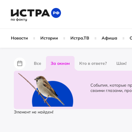
Новости
Истории
Истра.ТВ
Афиша
Все
За окном
Кто в ответе?
Шок!
За забором
Не по лжи!
По форме
Жу
События, которые происходят в 
своими глазами, пр
Партнёрский материал
Народные новости
Элемент не найден!