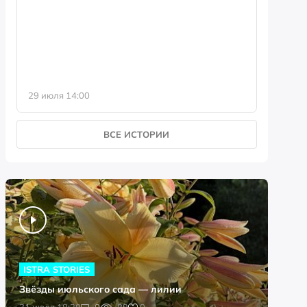
фотофо
29 июля 14:00
23 июля 
ВСЕ ИСТОРИИ
ISTRA STORIES
Звёзды июльского сада — лилии
0
31 июля 18:20
0
89