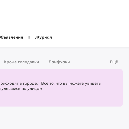
Объявления
Журнал
Кроме голодовки
Лайфхаки
Ещё
рнал
За деньги
городе. Всё то, что вы можете увидеть
огулявшись по улицам
Слухи