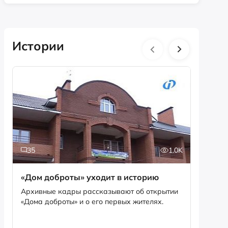
Истории
35
1.0K
5
«Дом доброты» уходит в историю
Истори
фотог
Архивные кадры рассказывают об открытии
«Дома доброты» и о его первых жителях.
Музей «
фотофо