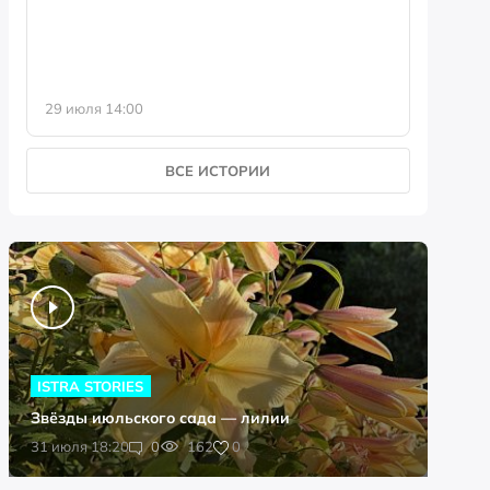
29 июля 14:00
23 июля 
ВСЕ ИСТОРИИ
ISTRA STORIES
Звёзды июльского сада — лилии
0
31 июля 18:20
0
162