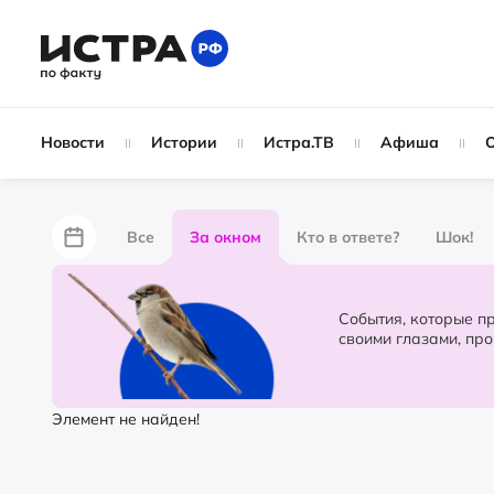
Новости
Истории
Истра.ТВ
Афиша
Все
За окном
Кто в ответе?
Шок!
За забором
Не по лжи!
По форме
Жу
События, которые происходят в 
своими глазами, пр
Партнёрский материал
Народные новости
Элемент не найден!