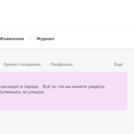
Объявления
Журнал
Кроме голодовки
Лайфхаки
Ещё
рнал
За деньги
городе. Всё то, что вы можете увидеть
огулявшись по улицам
Слухи