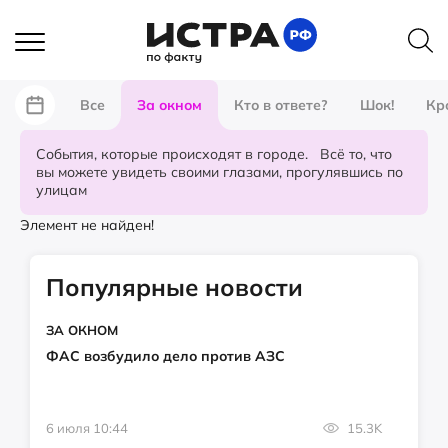
Все
За окном
Кто в ответе?
Шок!
Кр
События, которые происходят в городе. Всё то, что
вы можете увидеть своими глазами, прогулявшись по
улицам
Элемент не найден!
Популярные новости
ЗА ОКНОМ
ФАС возбудило дело против АЗС
6 июля 10:44
15.3K