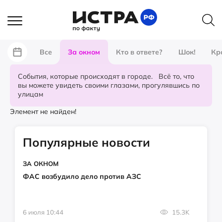
Все
За окном
Кто в ответе?
Шок!
Кр
События, которые происходят в городе. Всё то, что
вы можете увидеть своими глазами, прогулявшись по
улицам
Элемент не найден!
Популярные новости
ЗА ОКНОМ
ФАС возбудило дело против АЗС
6 июля 10:44
15.3K