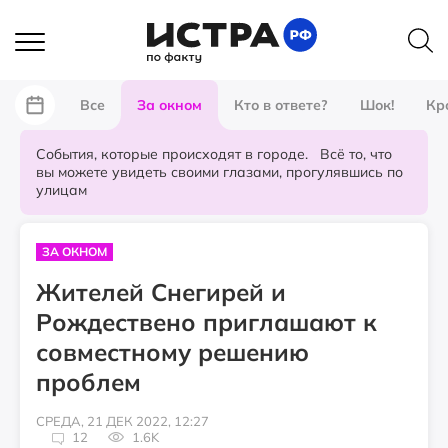
Все
За окном
Кто в ответе?
Шок!
Кр
События, которые происходят в городе. Всё то, что
вы можете увидеть своими глазами, прогулявшись по
улицам
ЗА ОКНОМ
Жителей Снегирей и
Рождествено приглашают к
совместному решению
проблем
СРЕДА, 21 ДЕК 2022, 12:27
12
1.6K