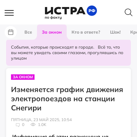
Все
За окном
Кто в ответе?
Шок!
Кр
События, которые происходят в городе. Всё то, что
вы можете увидеть своими глазами, прогулявшись по
улицам
ЗА ОКНОМ
Изменяется график движения
электропоездов на станции
Снегири
ПЯТНИЦА, 23 МАЙ 2025, 10:54
0
1.0K
Информация об этом размещена на