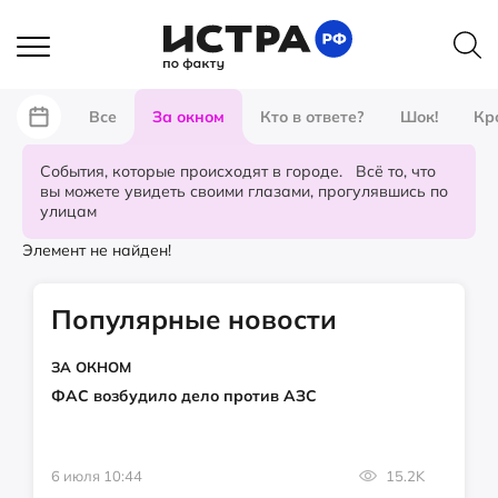
Все
За окном
Кто в ответе?
Шок!
Кр
События, которые происходят в городе. Всё то, что
вы можете увидеть своими глазами, прогулявшись по
улицам
Элемент не найден!
Популярные новости
ЗА ОКНОМ
ФАС возбудило дело против АЗС
6 июля 10:44
15.2K