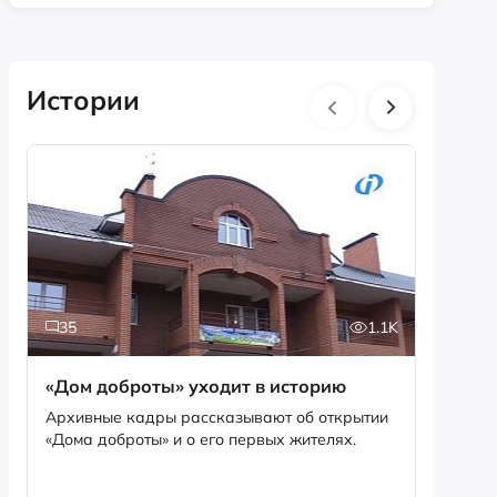
Истории
35
1.1K
5
«Дом доброты» уходит в историю
Истори
фотог
Архивные кадры рассказывают об открытии
«Дома доброты» и о его первых жителях.
Музей «
фотофо