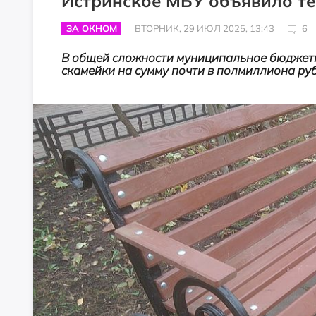
Истринское МБУ объявило те
ЗА ОКНОМ
ВТОРНИК, 29 ИЮЛ 2025, 13:43
6
В общей сложности муниципальное бюджетн
скамейки на сумму почти в полмиллиона ру