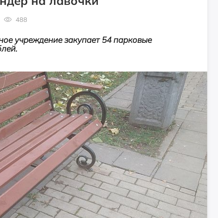
ндер на лавочки
488
ое учреждение закупает 54 парковые
блей.