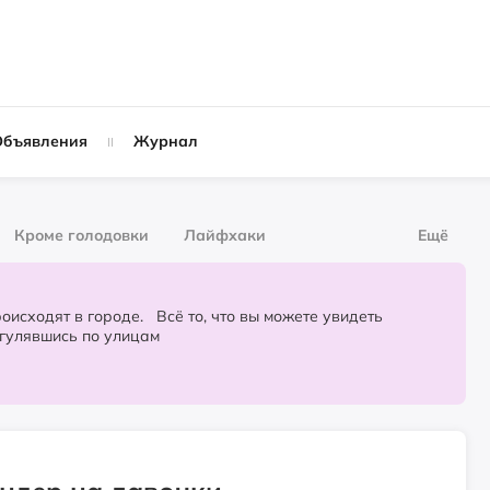
Объявления
Журнал
Кроме голодовки
Лайфхаки
Ещё
рнал
За деньги
городе. Всё то, что вы можете увидеть
огулявшись по улицам
Слухи