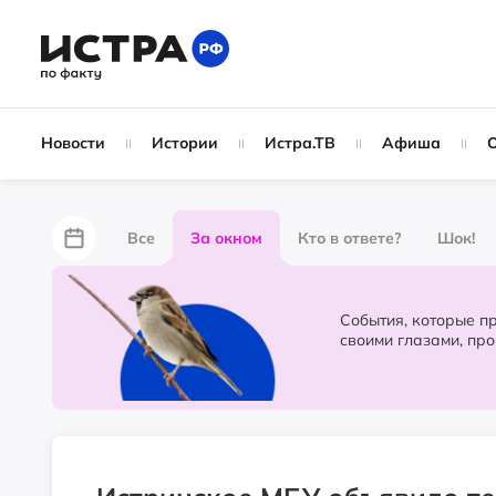
Новости
Истории
Истра.ТВ
Афиша
Все
За окном
Кто в ответе?
Шок!
За забором
Не по лжи!
По форме
Жу
События, которые происходят в 
своими глазами, пр
Партнёрский материал
Народные новости