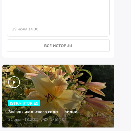
29 июля 14:00
23 июля 
ВСЕ ИСТОРИИ
ISTRA STORIES
Звёзды июльского сада — лилии
0
31 июля 18:20
0
175