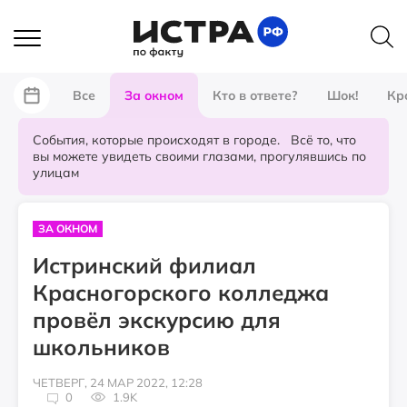
Все
За окном
Кто в ответе?
Шок!
Кр
События, которые происходят в городе. Всё то, что
вы можете увидеть своими глазами, прогулявшись по
улицам
ЗА ОКНОМ
Истринский филиал
Красногорского колледжа
провёл экскурсию для
школьников
ЧЕТВЕРГ, 24 МАР 2022, 12:28
0
1.9K