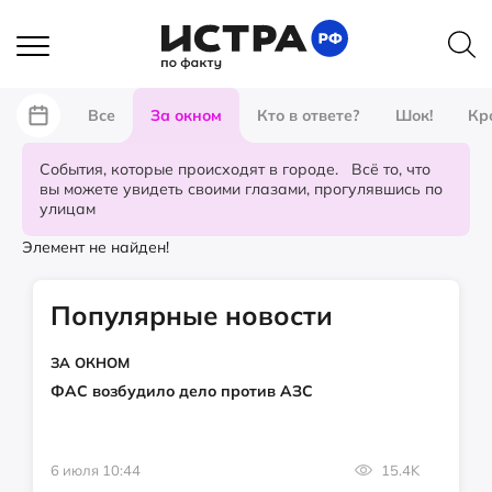
Все
За окном
Кто в ответе?
Шок!
Кр
События, которые происходят в городе. Всё то, что
вы можете увидеть своими глазами, прогулявшись по
улицам
Элемент не найден!
Популярные новости
ЗА ОКНОМ
ФАС возбудило дело против АЗС
6 июля 10:44
15.4K