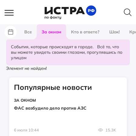
Все
За окном
Кто в ответе?
Шок!
Кр
События, которые происходят в городе. Всё то, что
вы можете увидеть своими глазами, прогулявшись по
улицам
Элемент не найден!
Популярные новости
ЗА ОКНОМ
ФАС возбудило дело против АЗС
6 июля 10:44
15.3K