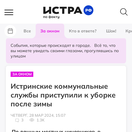
Все
За окном
Кто в ответе?
Шок!
Кр
События, которые происходят в городе. Всё то, что
вы можете увидеть своими глазами, прогулявшись по
улицам
ЗА ОКНОМ
Истринские коммунальные
службы приступили к уборке
после зимы
ЧЕТВЕРГ, 28 МАР 2024, 15:07
3
1.3K
По данным местных чиновников, в