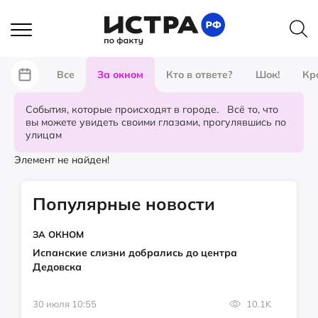
Все
За окном
Кто в ответе?
Шок!
Кр
События, которые происходят в городе. Всё то, что
вы можете увидеть своими глазами, прогулявшись по
улицам
Элемент не найден!
Популярные новости
ЗА ОКНОМ
Испанские слизни добрались до центра
Дедовска
30 июля 10:55
10.1K