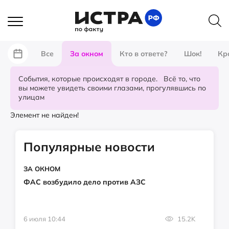
Все
За окном
Кто в ответе?
Шок!
Кр
События, которые происходят в городе. Всё то, что
вы можете увидеть своими глазами, прогулявшись по
улицам
Элемент не найден!
Популярные новости
ЗА ОКНОМ
ФАС возбудило дело против АЗС
6 июля 10:44
15.2K