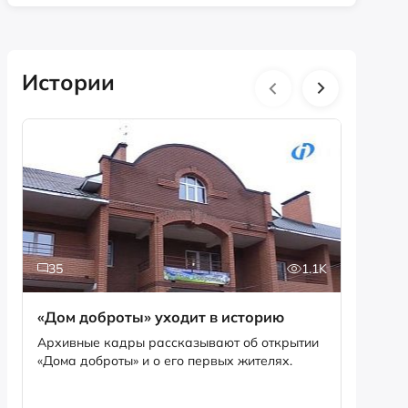
Истории
35
1.1K
5
«Дом доброты» уходит в историю
Истори
фотог
Архивные кадры рассказывают об открытии
«Дома доброты» и о его первых жителях.
Музей «
фотофо