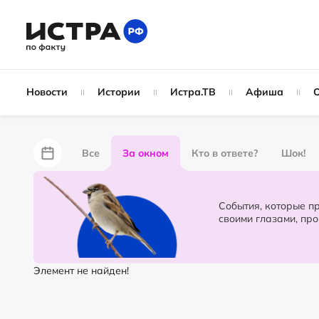
Новости
Истории
Истра.ТВ
Афиша
Все
За окном
Кто в ответе?
Шок!
За забором
Не по лжи!
По форме
Жу
События, которые происходят в 
своими глазами, пр
Партнёрский материал
Народные новости
Элемент не найден!