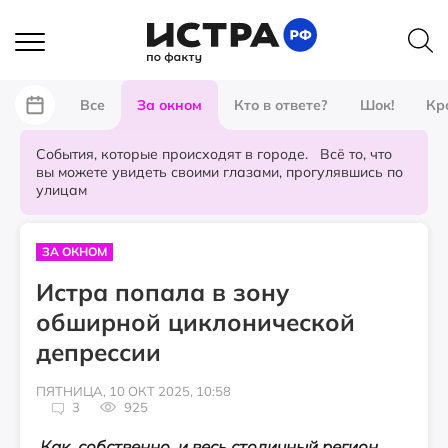
Все
За окном
Кто в ответе?
Шок!
Кр
События, которые происходят в городе. Всё то, что
вы можете увидеть своими глазами, прогулявшись по
улицам
ЗА ОКНОМ
Истра попала в зону
обширной циклонической
депрессии
ПЯТНИЦА, 10 ОКТ 2025, 10:58
3
925
Как, собственно, и весь столичный регион.