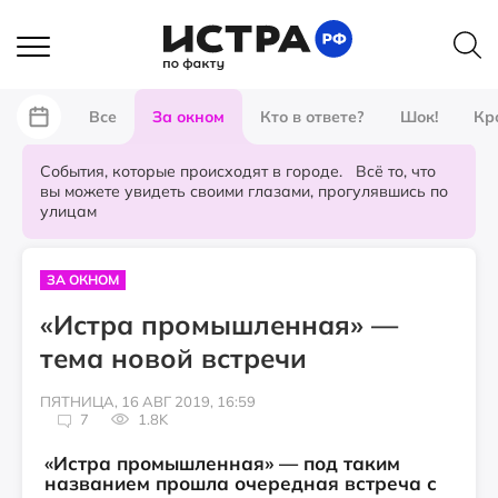
Все
За окном
Кто в ответе?
Шок!
Кр
События, которые происходят в городе. Всё то, что
вы можете увидеть своими глазами, прогулявшись по
улицам
ЗА ОКНОМ
«Истра промышленная» —
тема новой встречи
ПЯТНИЦА, 16 АВГ 2019, 16:59
7
1.8K
«Истра промышленная» — под таким
названием прошла очередная встреча с