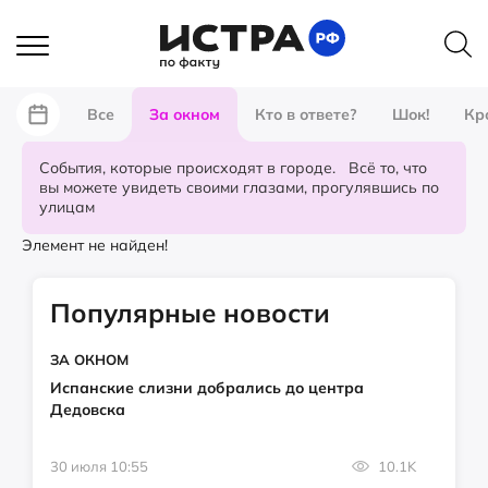
Все
За окном
Кто в ответе?
Шок!
Кр
События, которые происходят в городе. Всё то, что
вы можете увидеть своими глазами, прогулявшись по
улицам
Элемент не найден!
Популярные новости
ЗА ОКНОМ
Испанские слизни добрались до центра
Дедовска
30 июля 10:55
10.1K