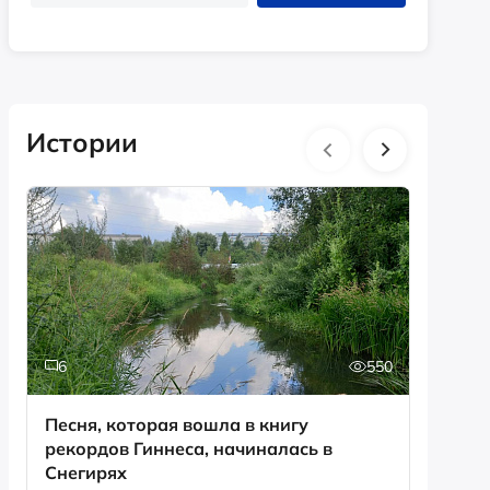
Истории
6
550
0
Песня, которая вошла в книгу
День с
рекордов Гиннеса, начиналась в
Снегирях
Смотрет