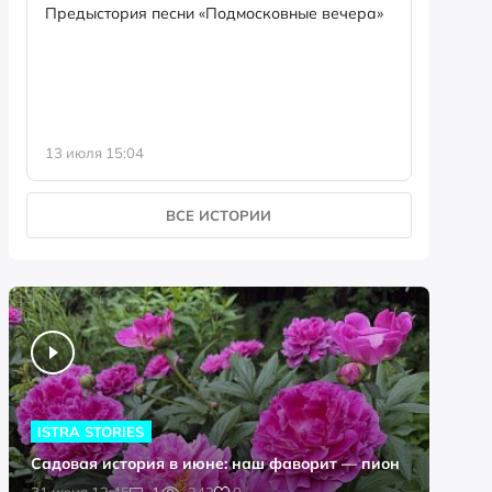
семейны
Предыстория песни «Подмосковные вечера»
13 июля 15:04
8 июля 0
ВСЕ ИСТОРИИ
ISTRA STORIES
Садовая история в июне: наш фаворит — пион
0
21 июня 13:45
1
242