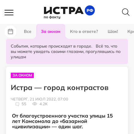
Все
За окном
Кто в ответе?
Шок!
Кр
События, которые происходят в городе. Всё то, что
вы можете увидеть своими глазами, прогулявшись по
улицам
ЗА ОКНОМ
Истра — город контрастов
ЧЕТВЕРГ, 21 ИЮЛ 2022, 07:00
55
4.2K
От благоустроенного участка улицы 15
лет Комсомола до «базарной
«цивилизации» — один шаг.