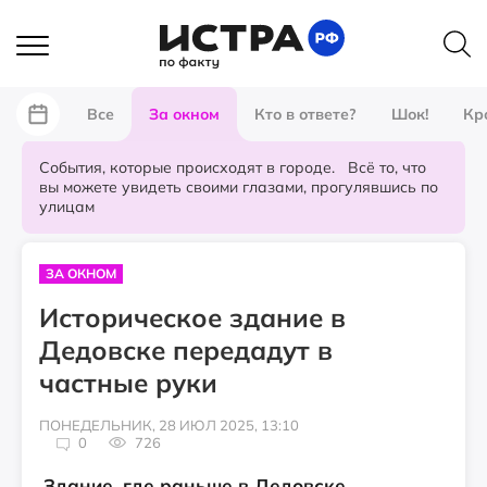
Все
За окном
Кто в ответе?
Шок!
Кр
События, которые происходят в городе. Всё то, что
вы можете увидеть своими глазами, прогулявшись по
улицам
ЗА ОКНОМ
Историческое здание в
Дедовске передадут в
частные руки
ПОНЕДЕЛЬНИК, 28 ИЮЛ 2025, 13:10
0
726
Здание, где раньше в Дедовске