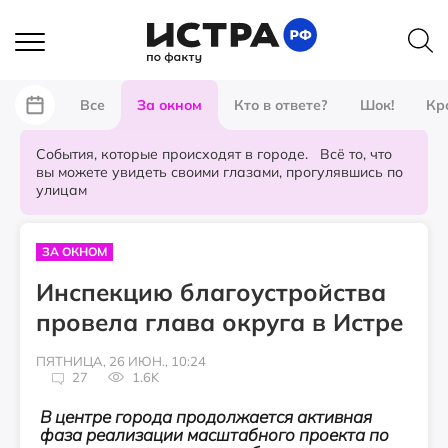
Все
За окном
Кто в ответе?
Шок!
Кр
События, которые происходят в городе. Всё то, что
вы можете увидеть своими глазами, прогулявшись по
улицам
ЗА ОКНОМ
Инспекцию благоустройства
провела глава округа в Истре
ПЯТНИЦА, 26 ИЮН., 10:24
27
1.6K
В центре города продолжается активная
фаза реализации масштабного проекта по