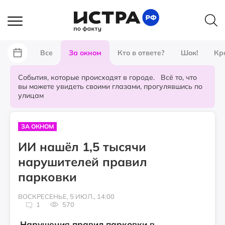
Все
За окном
Кто в ответе?
Шок!
Кр
События, которые происходят в городе. Всё то, что
вы можете увидеть своими глазами, прогулявшись по
улицам
ЗА ОКНОМ
ИИ нашёл 1,5 тысячи
нарушителей правил
парковки
ВОСКРЕСЕНЬЕ, 5 ИЮЛ., 14:00
1
570
Нарушения правил парковки в