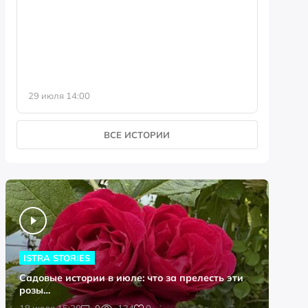
фотофо
29 июля 14:00
23 июля 
ВСЕ ИСТОРИИ
ISTRA STORIES
Садовые истории в июле: что за прелесть эти
розы…
0
18 июля 15:20
0
134