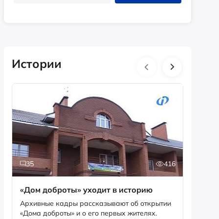
Истории
35
416
2
«Дом доброты» уходит в историю
Истори
фотог
Архивные кадры рассказывают об открытии
«Дома доброты» и о его первых жителях.
Музей «