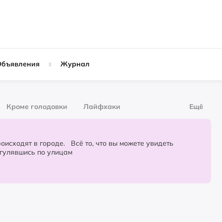
Объявления
Журнал
Кроме голодовки
Лайфхаки
Ещё
рнал
За деньги
городе. Всё то, что вы можете увидеть
огулявшись по улицам
Слухи