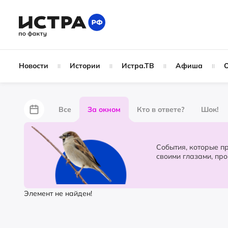
Новости
Истории
Истра.ТВ
Афиша
Все
За окном
Кто в ответе?
Шок!
За забором
Не по лжи!
По форме
Жу
События, которые происходят в 
своими глазами, пр
Партнёрский материал
Народные новости
Элемент не найден!