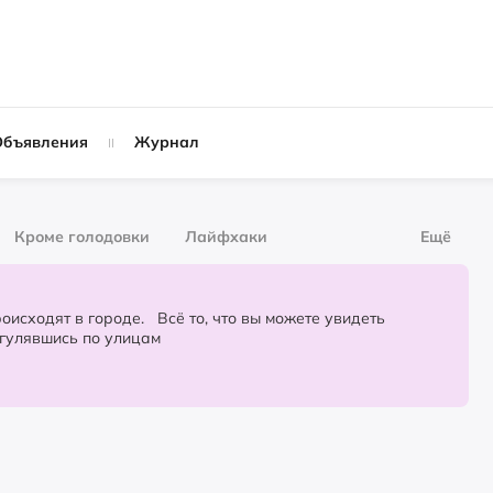
Объявления
Журнал
Кроме голодовки
Лайфхаки
Ещё
рнал
За деньги
городе. Всё то, что вы можете увидеть
огулявшись по улицам
Слухи