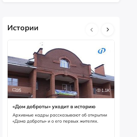
Истории
35
1.1K
5
«Дом доброты» уходит в историю
Истори
фотог
Архивные кадры рассказывают об открытии
«Дома доброты» и о его первых жителях.
Музей «
фотофо