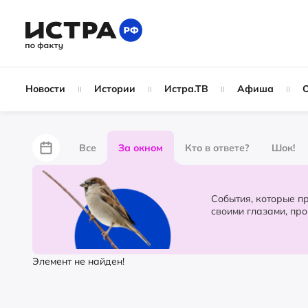
Новости
Истории
Истра.ТВ
Афиша
Все
За окном
Кто в ответе?
Шок!
За забором
Не по лжи!
По форме
Жу
События, которые происходят в 
своими глазами, пр
Партнёрский материал
Народные новости
Элемент не найден!