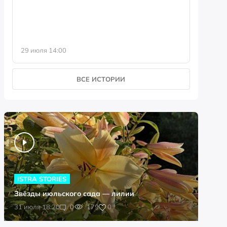
29 июля 14:00
23 июля 
ВСЕ ИСТОРИИ
ISTRA STORIES
Звёзды июльского сада — лилии
0
31 июля 18:20
0
179