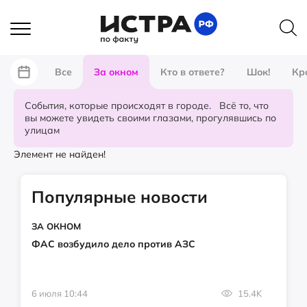
Все
За окном
Кто в ответе?
Шок!
Кр
События, которые происходят в городе. Всё то, что
вы можете увидеть своими глазами, прогулявшись по
улицам
Элемент не найден!
Популярные новости
ЗА ОКНОМ
ФАС возбудило дело против АЗС
6 июля 10:44
15.4K