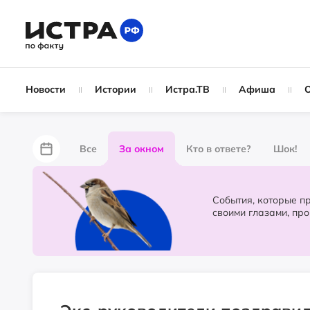
Новости
Истории
Истра.ТВ
Афиша
Все
За окном
Кто в ответе?
Шок!
За забором
Не по лжи!
По форме
Жу
События, которые происходят в 
своими глазами, пр
Партнёрский материал
Народные новости