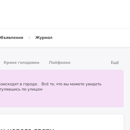
Объявления
Журнал
Кроме голодовки
Лайфхаки
Ещё
рнал
За деньги
городе. Всё то, что вы можете увидеть
огулявшись по улицам
Слухи