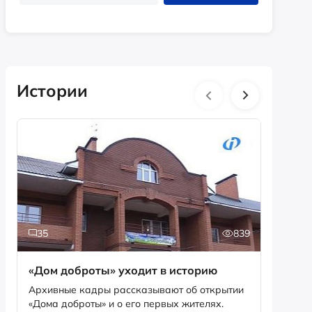
Истории
35
839
2
«Дом доброты» уходит в историю
Истори
фотог
Архивные кадры рассказывают об открытии
«Дома доброты» и о его первых жителях.
Музей «