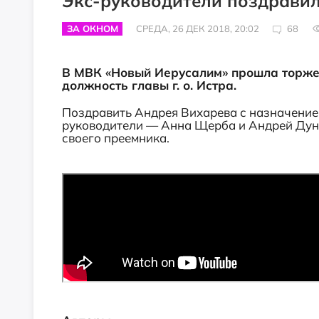
Экс-руководители поздравил
ЗА ОКНОМ
СРЕДА, 26 ДЕК 2018, 20:02
68
В МВК «Новый Иерусалим» прошла торже
должность главы г. о. Истра.
Поздравить Андрея Вихарева с назначением
руководители — Анна Щерба и Андрей Дун
своего преемника.