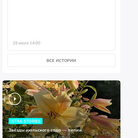
фотофо
29 июля 14:00
23 июля 
ВСЕ ИСТОРИИ
ISTRA STORIES
Звёзды июльского сада — лилии
0
31 июля 18:20
0
114