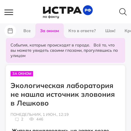
Все
За окном
Кто в ответе?
Шок!
Кр
События, которые происходят в городе. Всё то, что
вы можете увидеть своими глазами, прогулявшись по
улицам
ЗА ОКНОМ
Экологическая лаборатория
не нашла источник зловония
в Лешково
ПОНЕДЕЛЬНИК, 1 ИЮН., 12:19
2
446
Жители пожаловались на запах возле