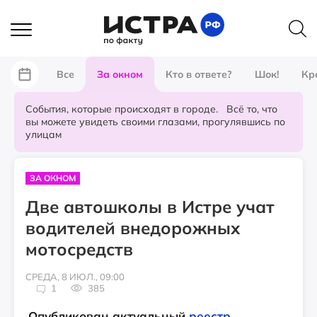
Все
За окном
Кто в ответе?
Шок!
Кр
События, которые происходят в городе. Всё то, что
вы можете увидеть своими глазами, прогулявшись по
улицам
ЗА ОКНОМ
Две автошколы в Истре учат
водителей внедорожных
мотосредств
СРЕДА, 8 ИЮЛ., 09:00
1
385
Опубликован актуальный
реестр