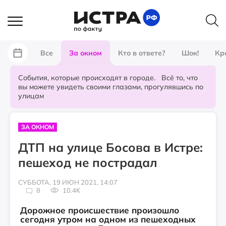
Все
За окном
Кто в ответе?
Шок!
Кр
События, которые происходят в городе. Всё то, что
вы можете увидеть своими глазами, прогулявшись по
улицам
ЗА ОКНОМ
ДТП на улице Босова в Истре:
пешеход не пострадал
СУББОТА, 19 ИЮН 2021, 14:07
8
10.4K
Дорожное происшествие произошло
сегодня утром на одном из пешеходных