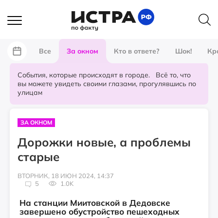
Все
За окном
Кто в ответе?
Шок!
Кр
События, которые происходят в городе. Всё то, что
вы можете увидеть своими глазами, прогулявшись по
улицам
ЗА ОКНОМ
Дорожки новые, а проблемы
старые
ВТОРНИК, 18 ИЮН 2024, 14:37
5
1.0K
На станции Миитовской в Дедовске
завершено обустройство пешеходных